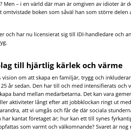
? Men – i en värld där man är omgiven av idioter är det v
et omtvistade boken som såväl han som större delen 
er och har nu licensierat sig till IDI-handledare och 
tyg.
lag till hjärtlig kärlek och värme
ision om att skapa en familjär, trygg och inkluderand
 25 år sedan. Den har till och med intensifierats och 
tt skapa band mellan medarbetarna. Det kan vara gem
ler aktiviteter långt efter att jobbklockan ringt ut me
varandra, att vi umgås och får de där sociala stunder
ar kantat företaget är; hur kan ett till synes fyrkant
 uppfattas som varmt och välkomnande? Svaret är no