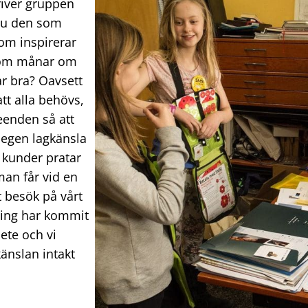
river gruppen
 du den som
om inspirerar
 som månar om
r bra? Oavsett
att alla behövs,
eenden så att
 egen lagkänsla
a kunder pratar
man får vid en
t besök på vårt
eling har kommit
ete och vi
känslan intakt