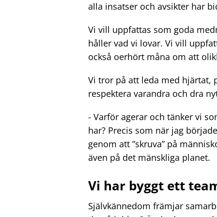
alla insatser och avsikter har bid
Vi vill uppfattas som goda medm
håller vad vi lovar. Vi vill up
också oerhört måna om att olikh
Vi tror på att leda med hjärtat,
respektera varandra och dra nyt
- Varför agerar och tänker vi so
har? Precis som när jag började
genom att ”skruva” på människor 
även på det mänskliga planet.
Vi har byggt ett tea
Självkännedom främjar samarbe