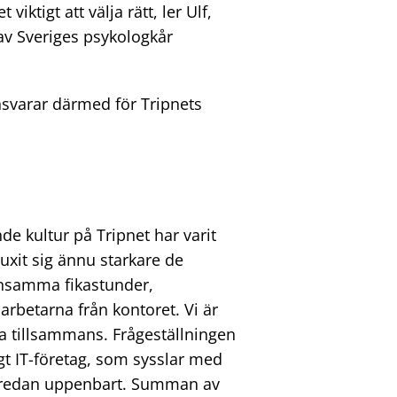
iktigt att välja rätt, ler Ulf,
av Sveriges psykologkår
ansvarar därmed för Tripnets
e kultur på Tripnet har varit
vuxit sig ännu starkare de
ensamma fikastunder,
darbetarna från kontoret. Vi är
na tillsammans. Frågeställningen
igt IT-företag, som sysslar med
g redan uppenbart. Summan av