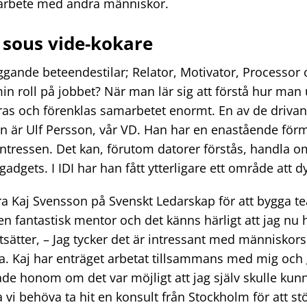
arbete med andra människor.
 sous vide-kokare
läggande beteendestilar; Relator, Motivator, Processor
in roll på jobbet? När man lär sig att förstå hur man
ras och förenklas samarbetet enormt. En av de drivan
len är Ulf Persson, vår VD. Han har en enastående för
a intressen. Det kan, förutom datorer förstås, handla
dgets. I IDI har han fått ytterligare ett område att dy
ra Kaj Svensson på Svenskt Ledarskap för att bygga 
 en fantastisk mentor och det känns härligt att jag nu 
tsätter, – Jag tycker det är intressant med människor
a. Kaj har enträget arbetat tillsammans med mig och 
gade honom om det var möjligt att jag själv skulle kun
a vi behöva ta hit en konsult från Stockholm för att stöt