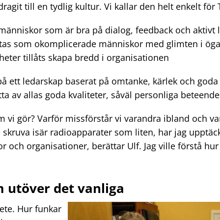
ragit till en tydlig kultur. Vi kallar den helt enkelt för
änniskor som är bra på dialog, feedback och aktivt l
pfattas som okomplicerade människor med glimten i öga
eter tillåts skapa bredd i organisationen
 på ett ledarskap baserat på omtanke, kärlek och goda i
ta av allas goda kvaliteter, såväl personliga beteend
m vi gör? Varför missförstår vi varandra ibland och var
 skruva isär radioapparater som liten, har jag upptäc
och organisationer, berättar Ulf. Jag ville förstå hur
m utöver det vanliga
te. Hur funkar