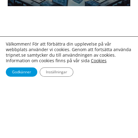
Välkommen! För att förbättra din upplevelse på vår
webbplats använder vi cookies. Genom att fortsätta använda
tripnet.se samtycker du till användningen av cookies.
Information om cookies finns på vår sida
Cookies
Godkänner
Inställningar
Tripnet har levererat trygg IT-drift sedan 1995. Vi
övervakar och skyddar dina system dygnet runt, tar
fullt ansvar för driften och arbetar proaktivt för att
förebygga störningar – så att din verksamhet alltid är
igång.
Kontakt