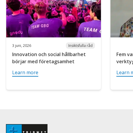
3 juni, 2026
Insiktsfulla råd
Innovation och social hållbarhet
Fem var
börjar med företagsamhet
verktyg
Learn more
Learn 