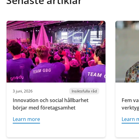
Senaste artiklar
3 juni, 2026
Insiktsfulla råd
Innovation och social hållbarhet
Fem var
börjar med företagsamhet
verktyg
Learn more
Learn 