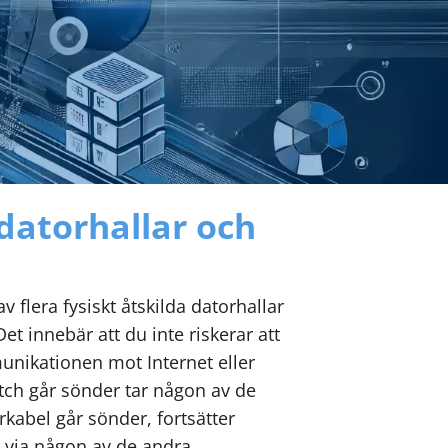
atorhallar och
v flera fysiskt åtskilda datorhallar
t innebär att du inte riskerar att
unikationen mot Internet eller
tch går sönder tar någon av de
kabel går sönder, fortsätter
via någon av de andra