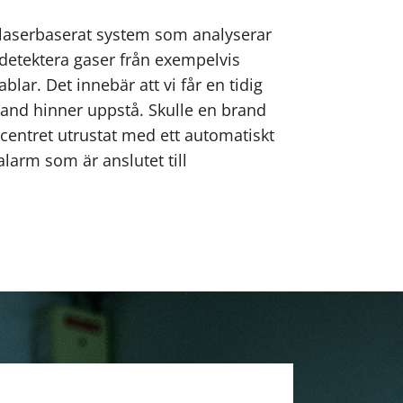
t laserbaserat system som analyserar
t detektera gaser från exempelvis
ar. Det innebär att vi får en tidig
rand hinner uppstå. Skulle en brand
atacentret utrustat med ett automatiskt
larm som är anslutet till