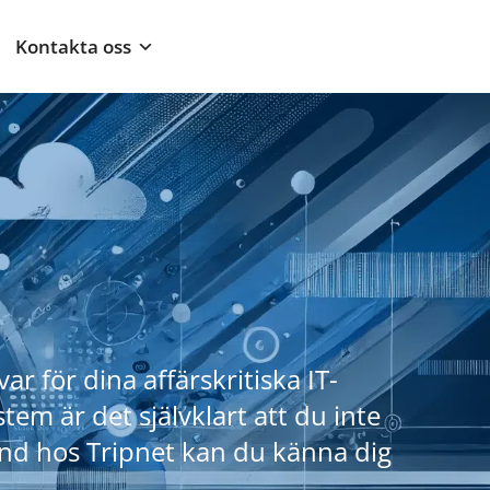
Kontakta oss
r för dina affärskritiska IT-
tem är det självklart att du inte
kund hos Tripnet kan du känna dig