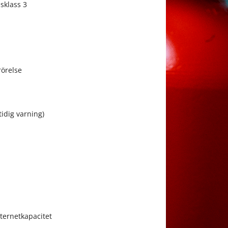
sklass 3
rörelse
tidig varning)
ternetkapacitet