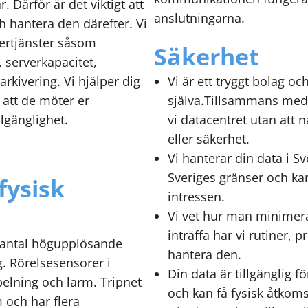
. Därför är det viktigt att
anslutningarna.
ch hantera den därefter. Vi
tertjänster såsom
Säkerhet
, serverkapacitet,
rkivering. Vi hjälper dig
Vi är ett tryggt bolag oc
 att de möter er
själva.Tillsammans med 
lgänglighet.
vi datacentret utan att 
eller säkerhet.
Vi hanterar din data i S
Sveriges gränser och kan
fysisk
intressen.
Vi vet hur man minimerar
inträffa har vi rutiner,
t antal högupplösande
hantera den.
. Rörelsesensorer i
Din data är tillgänglig f
elning och larm. Tripnet
och kan få fysisk åtkomst
 och har flera