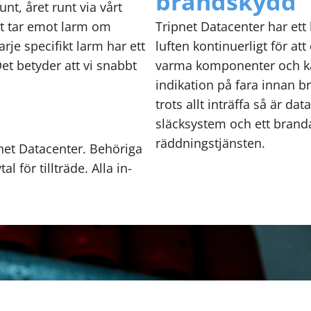
brandskydd
nt, året runt via vårt
t tar emot larm om
Tripnet Datacenter har et
rje specifikt larm har ett
luften kontinuerligt för at
et betyder att vi snabbt
varma komponenter och kabl
indikation på fara innan b
trots allt inträffa så är d
släcksystem och ett branda
räddningstjänsten.
pnet Datacenter. Behöriga
l för tillträde. Alla in-