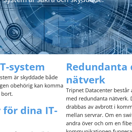
IT-system
Redundanta d
nätverk
system är skyddade både
t ingen obehörig kan komma
Tripnet Datacenter består a
 bort.
med redundanta nätverk. De
drabbas av avbrott i komm
 för dina IT-
mellan servrar. Om en swi
andra över och om en fiber
kommunikationen fungera 