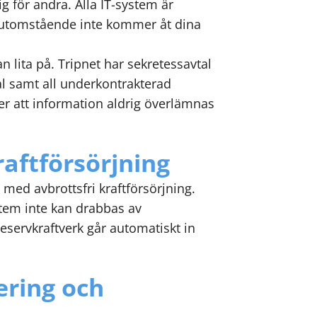
lig för andra. Alla IT-system är
t utomstående inte kommer åt dina
n lita på. Tripnet har sekretessavtal
l samt all underkontrakterad
er att information aldrig överlämnas
raftförsörjning
 med avbrottsfri kraftförsörjning.
stem inte kan drabbas av
reservkraftverk går automatiskt in
ring och