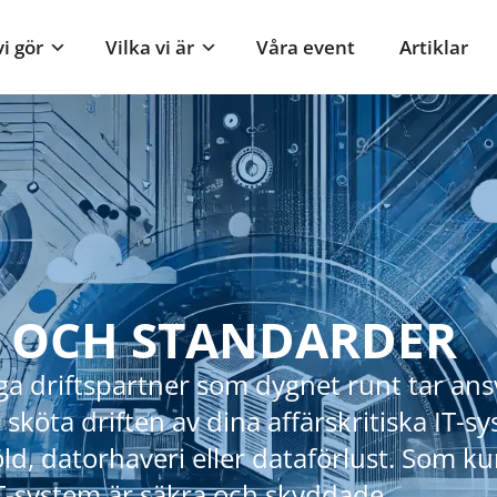
i gör
Vilka vi är
Våra event
Artiklar
T OCH STANDARDER
ga driftspartner som dygnet runt tar ansva
köta driften av dina affärskritiska IT-sys
öld, datorhaveri eller dataförlust. Som 
IT-system är säkra och skyddade.