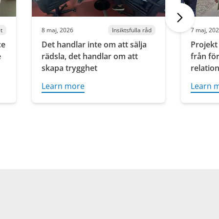
t
8 maj, 2026
Insiktsfulla råd
7 maj, 20
ce
Det handlar inte om att sälja
Projekt
e
rädsla, det handlar om att
från för
skapa trygghet
relatio
Learn more
Learn 