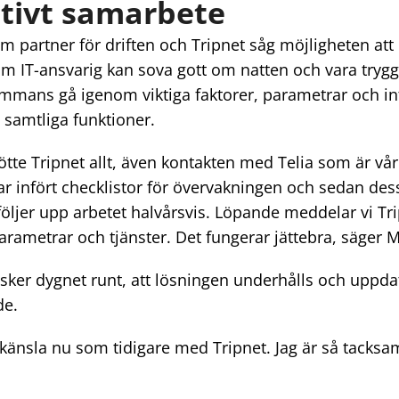
ativt samarbete
 partner för driften och Tripnet såg möjligheten att 
som IT-ansvarig kan sova gott om natten och vara tryg
sammans gå igenom viktiga faktorer, parametrar och in
a samtliga funktioner.
kötte Tripnet allt, även kontakten med Telia som är vå
har infört checklistor för övervakningen och sedan dess
Vi följer upp arbetet halvårsvis. Löpande meddelar vi 
parametrar och tjänster. Det fungerar jättebra, säger M
 sker dygnet runt, att lösningen underhålls och uppdat
de.
änsla nu som tidigare med Tripnet. Jag är så tacksam 