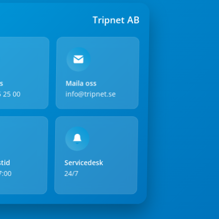
Tripnet AB
s
Maila oss
 25 00
info@tripnet.se
tid
Servicedesk
7:00
24/7