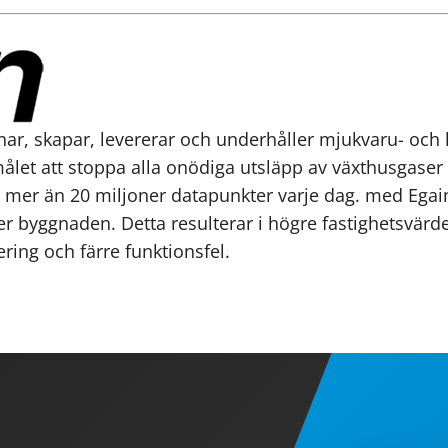
gnar, skapar, levererar och underhåller mjukvaru- oc
let att stoppa alla onödiga utsläpp av växthusgaser 
r mer än 20 miljoner datapunkter varje dag. med Egain
ver byggnaden. Detta resulterar i högre fastighetsvärd
ring och färre funktionsfel.