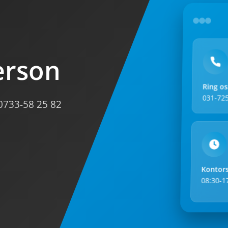
erson
Ring os
031-725
0733-58 25 82
Kontors
08:30-1