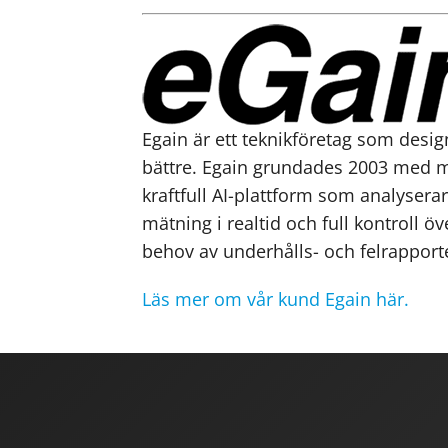
Egain är ett teknikföretag som desi
bättre. Egain grundades 2003 med må
kraftfull AI-plattform som analysera
mätning i realtid och full kontroll ö
behov av underhålls- och felrapporte
Läs mer om vår kund Egain här.