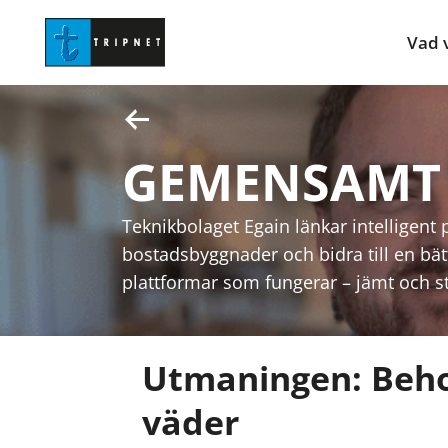
Vad v
GEMENSAMT 
Teknikbolaget Egain länkar intelligent 
bostadsbyggnader och bidra till en bä
plattformar som fungerar – jämt och stä
Utmaningen: Behov
väder