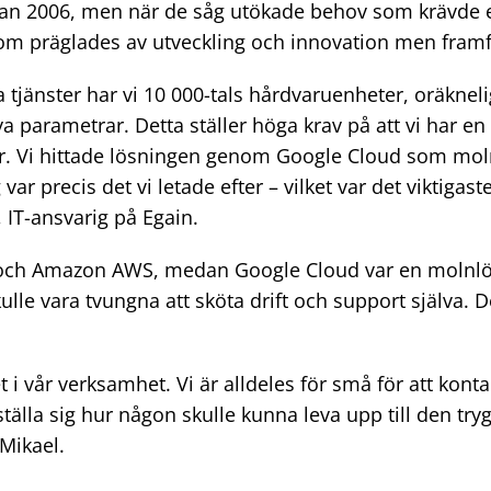
dan 2006, men när de såg utökade behov som krävde e
 präglades av utveckling och innovation men framfö
 tjänster har vi 10 000-tals hårdvaruenheter, oräkneli
a parametrar. Detta ställer höga krav på att vi har e
ar. Vi hittade lösningen genom Google Cloud som moln
r precis det vi letade efter – vilket var det viktigaste
 IT-ansvarig på Egain.
e och Amazon AWS, medan Google Cloud var en molnlös
ulle vara tvungna att sköta drift och support själva. 
t i vår verksamhet. Vi är alldeles för små för att kont
ställa sig hur någon skulle kunna leva upp till den tr
 Mikael.