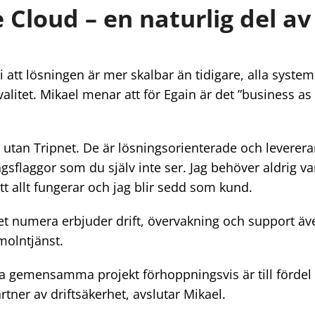
 Cloud – en naturlig del av
i att lösningen är mer skalbar än tidigare, alla syste
alitet. Mikael menar att för Egain är det ”business 
t utan Tripnet. De är lösningsorienterade och leverera
ngsflaggor som du själv inte ser. Jag behöver aldrig var
att allt fungerar och jag blir sedd som kund.
t numera erbjuder drift, övervakning och support även
olntjänst.
ta gemensamma projekt förhoppningsvis är till fördel f
rtner av driftsäkerhet, avslutar Mikael.