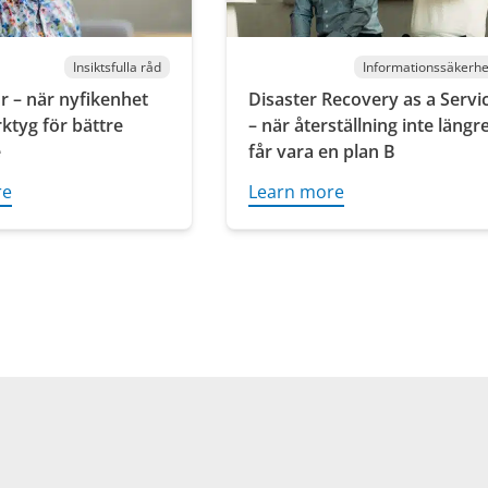
Insiktsfulla råd
Informationssäkerhe
r – när nyfikenhet
Disaster Recovery as a Servi
erktyg för bättre
– när återställning inte längr
e
får vara en plan B
re
Learn more