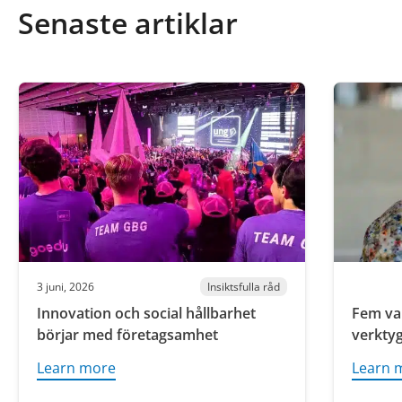
Senaste artiklar
3 juni, 2026
Insiktsfulla råd
Innovation och social hållbarhet
Fem var
börjar med företagsamhet
verktyg
Learn more
Learn 