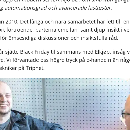
hög automationsgrad och avancerade lasttester.
n 2010. Det långa och nära samarbetet har lett till en
tort förtroende, parterna emellan, samt djup insikt i
för ömsesidiga diskussioner och insiktsfulla råd.
vår sjätte Black Friday tillsammans med Elkjøp, insåg 
e. Vi förväntade oss högre tryck på e-handeln än någo
kniker på Tripnet.