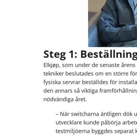
Steg 1: Beställni
Elkjøp, som under de senaste årens B
tekniker beslutades om en större för
fysiska servrar beställdes för insta
den annars så viktiga framförhållnin
nödvändiga året.
– När switcharna äntligen dök up
utvecklare kunde påbörja arbetet
testmiljöerna byggdes separat ku