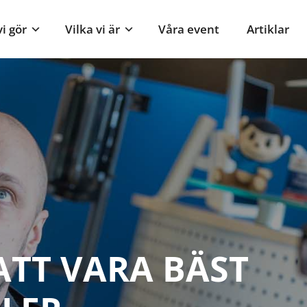
i gör
Vilka vi är
Våra event
Artiklar
ATT VARA BÄST