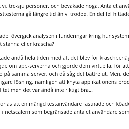
tt vi, tre-sju personer, och bevakade noga. Antalet a
sttesterna gå längre tid än vi trodde. En del fel hittade
de, övergick analysen i funderingar kring hur systeme
t stanna eller krascha?
tade ändå hela tiden med att det blev för kraschbenäge
ggde om app-serverna och gjorde dem virtuella, för att
silo på samma server, och då såg det bättre ut. Men, d
igare lösning, nämligen att knyta applikationens proc
litet men det var ändå inte riktigt bra…
 Jonas att en mängd testanvändare fastnade och köade
g i netscalern som begränsade antalet användare som 