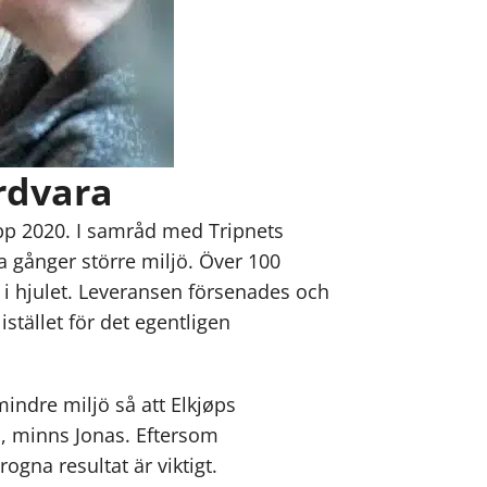
årdvara
upp 2020. I samråd med Tripnets
ta gånger större miljö. Över 100
r i hjulet. Leveransen försenades och
stället för det egentligen
mindre miljö så att Elkjøps
nd, minns Jonas. Eftersom
ogna resultat är viktigt.