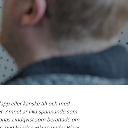
läpp eller kanske till och med
het. Ämnet är lika spännande som
 Jonas Lindqvist som berättade om
ar med kunden Elkjøp
under Black