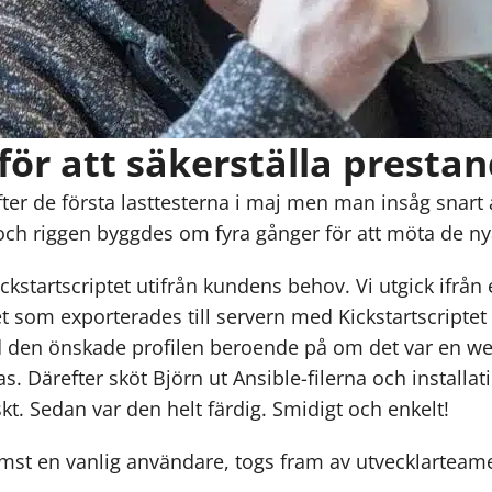
 för att säkerställa presta
efter de första lasttesterna i maj men man insåg sna
 och riggen byggdes om fyra gånger för att möta de ny
ickstartscriptet utifrån kundens behov. Vi utgick ifrån
het som exporterades till servern med Kickstartscriptet
 den önskade profilen beroende på om det var en web
as. Därefter sköt Björn ut Ansible-filerna och install
kt. Sedan var den helt färdig. Smidigt och enkelt!
ämst en vanlig användare, togs fram av utvecklarteame