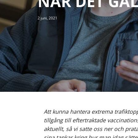
NÄR DET GÄ
2 juni, 2021
Att kunna hantera extrema trafiktopp
tillgång till eftertraktade vaccinat
aktuellt, så vi satte oss ner och p
sina tankar kring hur man idag sät