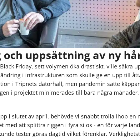
ng och uppsättning av ny h
lack Friday, sett volymen öka drastiskt, ville säkra 
ändring i infrastrukturen som skulle ge en upp till åt
llation i Tripnets datorhall, men pandemin satte käppa
gen i projektet minimerades till bara några månader, i
p i slutet av april, behövde vi snabbt trolla ihop en 
 med att splittra riggen i fyra silos - en för varje la
nde tester göras dagtid vilket förenklar. Verklighetstr