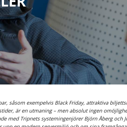
LLER
ar, såsom exempelvis Black Friday, attraktiva biljetts
ionstider, är en utmaning – men absolut ingen omöjlig
ratade med Tripnets systemingenjörer Björn Åberg och
ter upp en modern servermiljö och om sina framgång