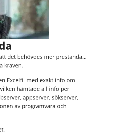
nda
rt att det behövdes mer prestanda…
a kraven.
 en Excelfil med exakt info om
 vilken hämtade all info per
server, appserver, sökserver,
ationen av programvara och
t.