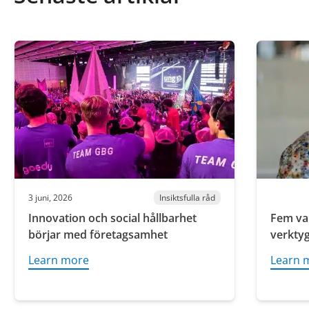
3 juni, 2026
Insiktsfulla råd
Innovation och social hållbarhet
Fem var
börjar med företagsamhet
verktyg
Learn more
Learn 