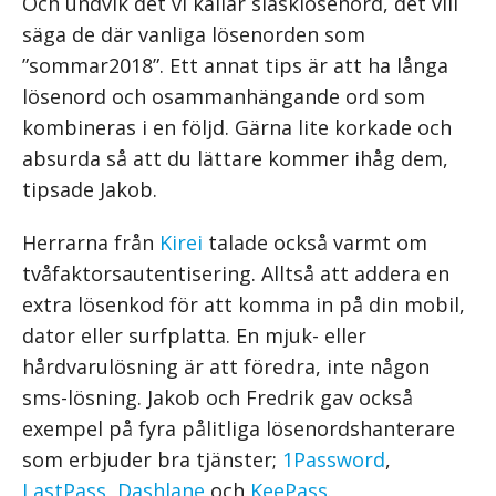
Och undvik det vi kallar slasklösenord, det vill
säga de där vanliga lösenorden som
”sommar2018”. Ett annat tips är att ha långa
lösenord och osammanhängande ord som
kombineras i en följd. Gärna lite korkade och
absurda så att du lättare kommer ihåg dem,
tipsade Jakob.
Herrarna från
Kirei
talade också varmt om
tvåfaktorsautentisering. Alltså att addera en
extra lösenkod för att komma in på din mobil,
dator eller surfplatta. En mjuk- eller
hårdvarulösning är att föredra, inte någon
sms-lösning. Jakob och Fredrik gav också
exempel på fyra pålitliga lösenordshanterare
som erbjuder bra tjänster;
1Password
,
LastPass
,
Dashlane
och
KeePass
.