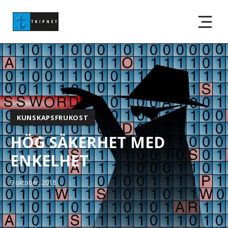
KUNSKAPSFRUKOST
HÖG SÄKERHET MED
ENKELHET
9 oktober, 2018