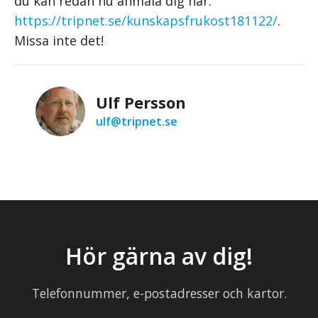
du kan redan nu anmäla dig här:
https://tripnet.se/kunskapsfrukost181122/
.
Missa inte det!
Ulf Persson
ulf@tripnet.se
Hör gärna av dig!
Telefonnummer, e-postadresser och kartor.